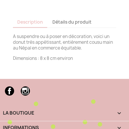
Description
Détails du produit
A suspendre ou à poser en décoration, voici un
donut très appétissant, entièrement cousu main
au Népal en commerce équitable.
Dimensions : 8 x 8 cm environ
Facebook
Instagram
LA BOUTIQUE

INFORMATIONS
keyboard_arrow_down