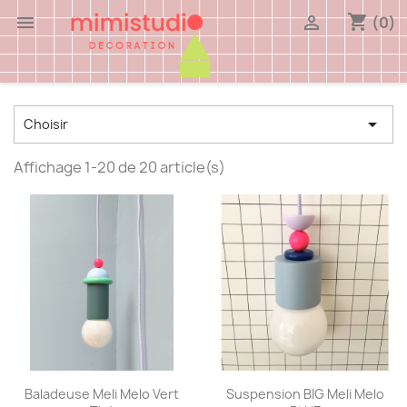
shopping_cart


(0)

Choisir
Affichage 1-20 de 20 article(s)
Aperçu rapide
Aperçu rapide


Baladeuse Meli Melo Vert
Suspension BIG Meli Melo