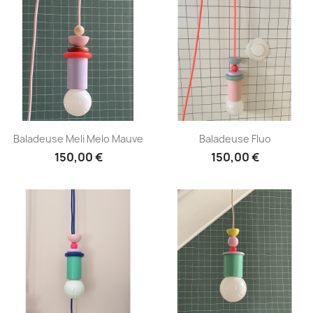
Aperçu rapide
Aperçu rapide


Baladeuse Meli Melo Mauve
Baladeuse Fluo
150,00 €
150,00 €