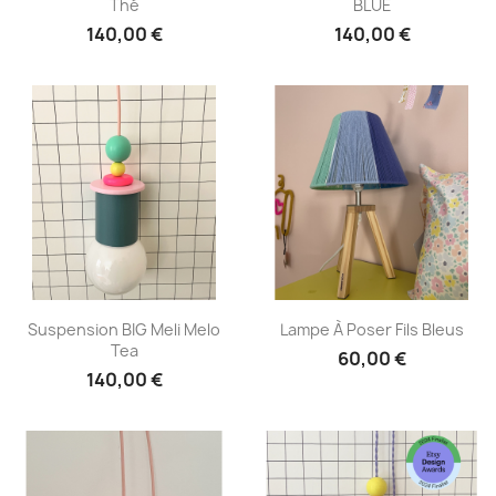
Thé
BLUE
140,00 €
140,00 €
Aperçu rapide
Aperçu rapide


Suspension BIG Meli Melo
Lampe À Poser Fils Bleus
Tea
60,00 €
140,00 €