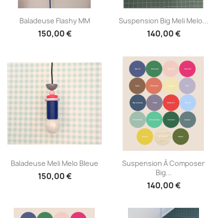
Aperçu rapide
Aperçu rapide


Baladeuse Flashy MM
Suspension Big Meli Melo...
150,00 €
140,00 €
Aperçu rapide
Aperçu rapide


Baladeuse Meli Melo Bleue
Suspension À Composer
Big...
150,00 €
140,00 €