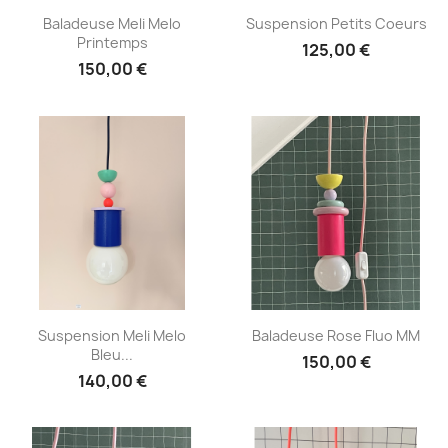
Aperçu rapide
Aperçu rapide


Baladeuse Meli Melo
Suspension Petits Coeurs
Printemps
125,00 €
150,00 €
Aperçu rapide
Aperçu rapide


Suspension Meli Melo
Baladeuse Rose Fluo MM
Bleu...
150,00 €
140,00 €