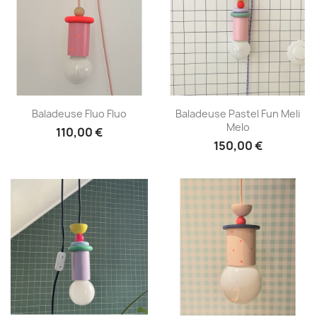
Aperçu rapide
Aperçu rapide


Baladeuse Fluo Fluo
Baladeuse Pastel Fun Meli
Melo
110,00 €
150,00 €