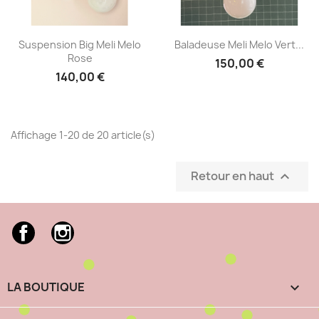
Aperçu rapide
Aperçu rapide


Suspension Big Meli Melo
Baladeuse Meli Melo Vert...
Rose
150,00 €
140,00 €
Affichage 1-20 de 20 article(s)
Retour en haut

Facebook
Instagram
LA BOUTIQUE
