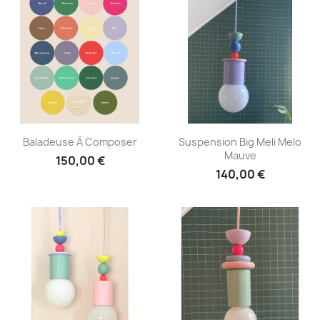
Aperçu rapide
Aperçu rapide


Baladeuse À Composer
Suspension Big Meli Melo
Mauve
150,00 €
140,00 €