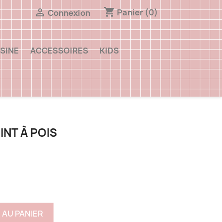
shopping_cart

Panier
(0)
Connexion
SINE
ACCESSOIRES
KIDS
NT À POIS
 AU PANIER