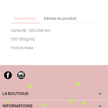
Description
Détails du produit
Carte A6 -105 x148 mm
330-350g/m2
Finition mate.
Facebook
Instagram
LA BOUTIQUE

INFORMATIONS
keyboard_arrow_down